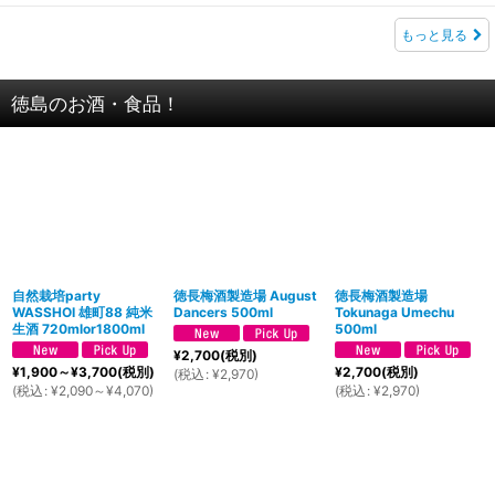
もっと見る
徳島のお酒・食品！
自然栽培party
徳長梅酒製造場 August
徳長梅酒製造場
WASSHOI 雄町88 純米
Dancers 500ml
Tokunaga Umechu
生酒 720mlor1800ml
500ml
¥
2,700
(税別)
¥
1,900～
¥
3,700
(税別)
¥
2,700
(税別)
(
税込
:
¥
2,970
)
(
税込
:
¥
2,090～
¥
4,070
)
(
税込
:
¥
2,970
)