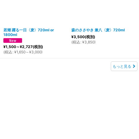
若潮 躍る一日〈麦〉720ml or
森のささやき 兼八〈麦〉720ml
1800ml
¥
3,500
(税別)
(
税込
:
¥
3,850
)
¥
1,500～
¥
2,727
(税別)
(
税込
:
¥
1,650～
¥
3,000
)
もっと見る