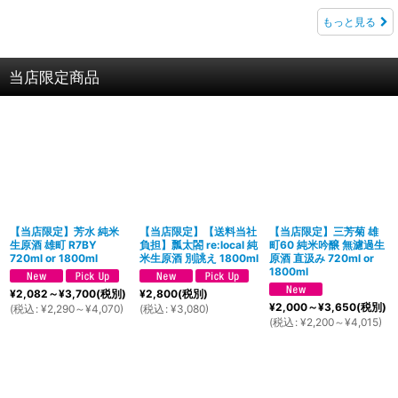
もっと見る
当店限定商品
【当店限定】芳水 純米
【当店限定】【送料当社
【当店限定】三芳菊 雄
生原酒 雄町 R7BY
負担】瓢太閤 re:local 純
町60 純米吟醸 無濾過生
720ml or 1800ml
米生原酒 別誂え 1800ml
原酒 直汲み 720ml or
1800ml
¥
2,082～
¥
3,700
(税別)
¥
2,800
(税別)
¥
2,000～
¥
3,650
(税別)
(
税込
:
¥
2,290～
¥
4,070
)
(
税込
:
¥
3,080
)
(
税込
:
¥
2,200～
¥
4,015
)