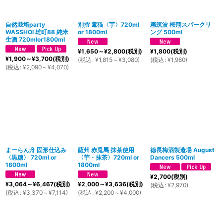
自然栽培party
別撰 竃猫〈芋〉720ml
霧筑波 桜翔スパークリ
WASSHOI 雄町88 純米
or 1800ml
ング 500ml
生酒 720mlor1800ml
¥
1,650～
¥
2,800
(税別)
¥
1,800
(税別)
¥
1,900～
¥
3,700
(税別)
(
税込
:
¥
1,815～
¥
3,080
)
(
税込
:
¥
1,980
)
(
税込
:
¥
2,090～
¥
4,070
)
まーらん舟 固形仕込み
薩州 赤兎馬 抹茶使用
徳長梅酒製造場 August
〈黒糖〉 720ml or
〈芋・抹茶〉720ml or
Dancers 500ml
1800ml
1800ml
¥
2,700
(税別)
¥
3,064～
¥
6,467
(税別)
¥
2,000～
¥
3,636
(税別)
(
税込
:
¥
2,970
)
(
税込
:
¥
3,370～
¥
7,114
)
(
税込
:
¥
2,200～
¥
4,000
)