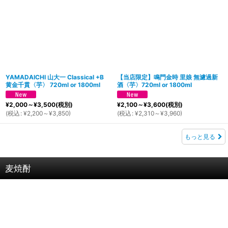
YAMADAICHI 山大一 Classical +B
【当店限定】鳴門金時 里娘 無濾過新
黄金千貫〈芋〉 720ml or 1800ml
酒〈芋〉720ml or 1800ml
¥
2,000～
¥
3,500
(税別)
¥
2,100～
¥
3,600
(税別)
(
税込
:
¥
2,200～
¥
3,850
)
(
税込
:
¥
2,310～
¥
3,960
)
もっと見る
麦焼酎