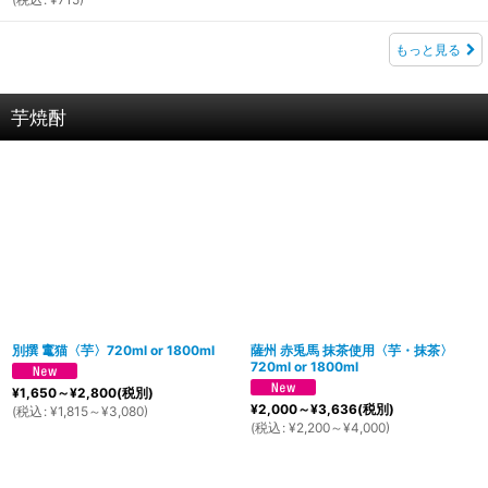
もっと見る
芋焼酎
別撰 竃猫〈芋〉720ml or 1800ml
薩州 赤兎馬 抹茶使用〈芋・抹茶〉
720ml or 1800ml
¥
1,650～
¥
2,800
(税別)
¥
2,000～
¥
3,636
(税別)
(
税込
:
¥
1,815～
¥
3,080
)
(
税込
:
¥
2,200～
¥
4,000
)