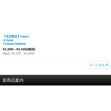
【当店限定】Housi
re:local
720mlor1800ml
¥
2,000～
¥
3,500
(税別)
(
税込
:
¥
2,200～
¥
3,850
)
もっと見る
新商品案内