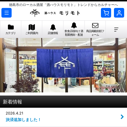
徳島市のローカル酒屋「酒ハウスモリモト」トレンドからカルチャーへ
飲食店様向け 酒
商品掲載依頼フ
カテゴリ
ご利用案内
店舗情報
類業務卸・配達
ォーム
新着情報
2026.4.21
決済追加しました！