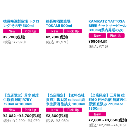
徳長梅酒製造場 トクロ
徳長梅酒製造場
KAMIKATZ YATTOSA
ング その壱 500ml
TOKAMI 500ml
BEER ヤットサービール
330ml(県内発送のみ)
¥
2,700
(税別)
¥
2,700
(税別)
¥
650
(税別)
(
税込
:
¥
2,970
)
(
税込
:
¥
2,970
)
(
税込
:
¥
715
)
【当店限定】芳水 純米
【当店限定】【送料当社
【当店限定】三芳菊 雄
生原酒 雄町 R7BY
負担】瓢太閤 re:local 純
町60 純米吟醸 無濾過生
720ml or 1800ml
米生原酒 別誂え 1800ml
原酒 直汲み 720ml or
1800ml
¥
2,082～
¥
3,700
(税別)
¥
2,800
(税別)
¥
2,000～
¥
3,650
(税別)
(
税込
:
¥
2,290～
¥
4,070
)
(
税込
:
¥
3,080
)
(
税込
:
¥
2,200～
¥
4,015
)