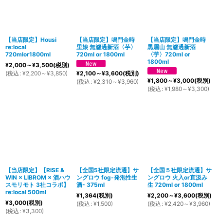
【当店限定】Housi
【当店限定】鳴門金時
【当店限定】鳴門金時
re:local
里娘 無濾過新酒〈芋〉
黒眉山 無濾過新酒
720mlor1800ml
720ml or 1800ml
〈芋〉720ml or
1800ml
¥
2,000～
¥
3,500
(税別)
(
税込
:
¥
2,200～
¥
3,850
)
¥
2,100～
¥
3,600
(税別)
¥
1,800～
¥
3,000
(税別)
(
税込
:
¥
2,310～
¥
3,960
)
(
税込
:
¥
1,980～
¥
3,300
)
【当店限定】【RISE &
【全国5社限定流通】サ
【全国５社限定流通】サ
WIN × LIBROM × 酒ハウ
ングロウ fog-発泡性生
ングロウ 火入or直汲み
スモリモト 3社コラボ】
酒- 375ml
生 720ml or 1800ml
re:local 500ml
¥
1,364
(税別)
¥
2,200～
¥
3,600
(税別)
¥
3,000
(税別)
(
税込
:
¥
1,500
)
(
税込
:
¥
2,420～
¥
3,960
)
(
税込
:
¥
3,300
)